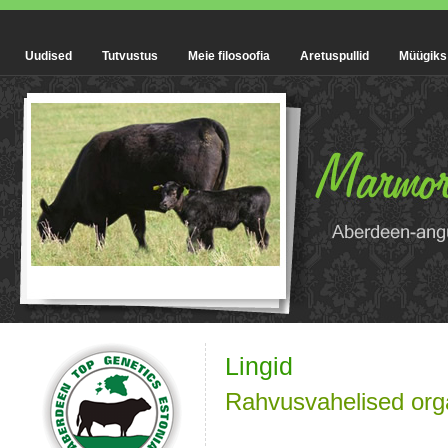
Uudised
Tutvustus
Meie filosoofia
Aretuspullid
Müügiks
Lingid
Rahvusvahelised org